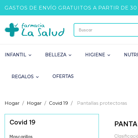
GASTOS DE ENVÍO GRATUITOS A PARTIR DE 30
INFANTIL
BELLEZA
HIGIENE
NUTR
OFERTAS
REGALOS
Hogar
Hogar
Covid 19
Pantallas protectoras
Covid 19
PANTA
Clasificac
Mascarillas